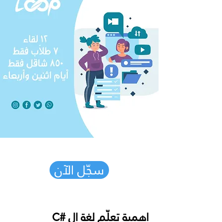
سجّل الآن
اهمية تعلّم لغة ال #C